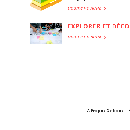
идите на линк
EXPLORER ET DÉCO
идите на линк
À Propos De Nous