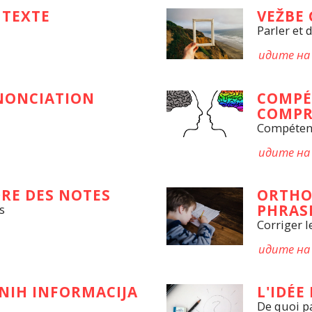
 TEXTE
VEŽBE
Parler et 
идите на
ONONCIATION
COMPÉ
COMPR
Compéten
идите на
RE DES NOTES
ORTHO
PHRASE
s
Corriger l
идите на
LNIH INFORMACIJA
L'IDÉE
De quoi pa