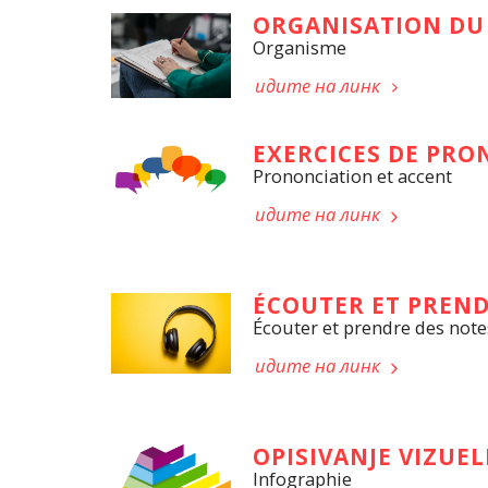
ORGANISATION DU
Organisme
идите на линк
EXERCICES DE PR
Prononciation et accent
идите на линк
ÉCOUTER ET PREND
Écouter et prendre des note
идите на линк
OPISIVANJE VIZUE
Infographie