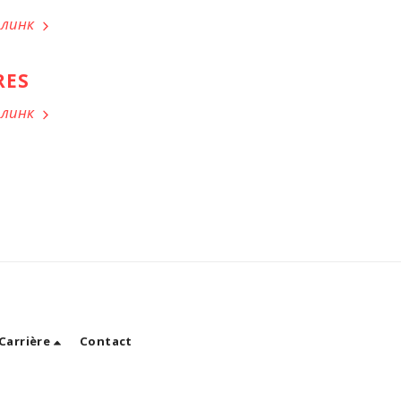
 линк
RES
 линк
Carrière
Contact