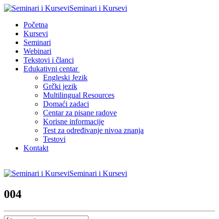
Seminari i Kursevi
Početna
Kursevi
Seminari
Webinari
Tekstovi i članci
Edukativni centar
Engleski Jezik
Grčki jezik
Multilingual Resources
Domaći zadaci
Centar za pisane radove
Korisne informacije
Test za određivanje nivoa znanja
Testovi
Kontakt
Seminari i Kursevi
004